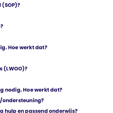
l (SOP)?
p?
ig. Hoe werkt dat?
js (LWOO)?
ng nodig. Hoe werkt dat?
lp/ondersteuning?
ra hulp en passend onderwijs?