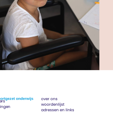
over ons
ortgezet onderwijs
ers
woordenlijst
lingen
adressen en links