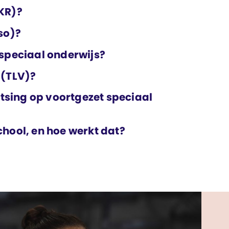
KR)?
so)?
 speciaal onderwijs?
 (TLV)?
atsing op voortgezet speciaal
hool, en hoe werkt dat?