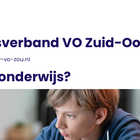
erband VO Zuid-Oos
v-vo-zou.nl
onderwijs?